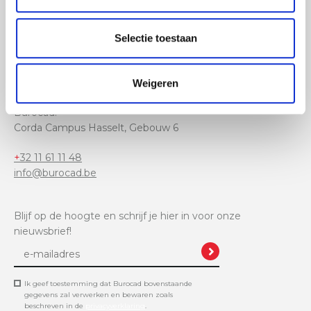
Selectie toestaan
Ambachtslaan 1005,
3990 Peer
Weigeren
Afhaling van je bestellingen mogelijk in de lockers van
Burocad:
Corda Campus Hasselt, Gebouw 6
+32 11 61 11 48
info@burocad.be
Blijf op de hoogte en schrijf je hier in voor onze
nieuwsbrief!
Ik geef toestemming dat Burocad bovenstaande
gegevens zal verwerken en bewaren zoals
beschreven in de
privacyverklaring
.