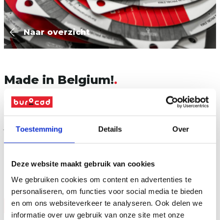
Naar overzicht
Made in Belgium!
Van
Zinsser
kregen we de opdracht om een innovatief
product te ontwerpen en te printen waarmee je makkelijk de
juiste primer kan kiezen. Het werkt simpel: kies een externe
Toestemming
Details
Over
oppervlakte en je ziet meteen welke Zinsser primer je nodig
hebt voor elke toepassing. Deze tool is onderweg naar Italië
om hun gebruikers te helpen. Weer een tof project wat tot
Deze website maakt gebruik van cookies
de verbeelding spreekt.
We gebruiken cookies om content en advertenties te
personaliseren, om functies voor social media te bieden
en om ons websiteverkeer te analyseren. Ook delen we
Vraag offerte
informatie over uw gebruik van onze site met onze