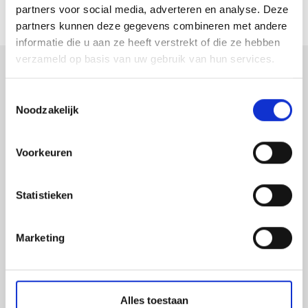
partners voor social media, adverteren en analyse. Deze
partners kunnen deze gegevens combineren met andere
informatie die u aan ze heeft verstrekt of die ze hebben
verzameld op basis van uw gebruik van hun services.
verpakkingen
Toestemmingsselectie
Noodzakelijk
displays
promotiemateriaal
Voorkeuren
led-frames
belettering
Statistieken
beursstanden
xxl prints
Marketing
raambestickering
gevelreclame
Alles toestaan