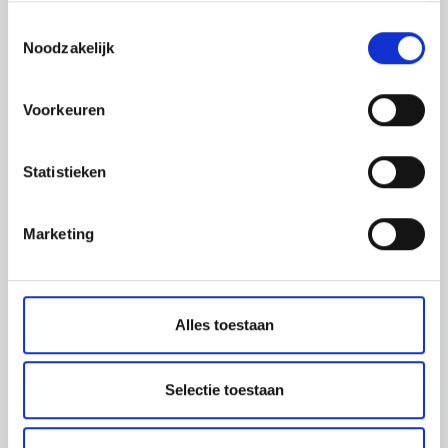
led-frames
Toestemmingsselectie
belettering
Noodzakelijk
beursstanden
xxl prints
Voorkeuren
raambestickering
gevelreclame
Statistieken
Marketing
Ambachtslaan 1005,
3990 Peer
Alles toestaan
Afhaling van je bestellingen mogelijk in de lockers van
Burocad:
Selectie toestaan
Corda Campus Hasselt, Gebouw 6