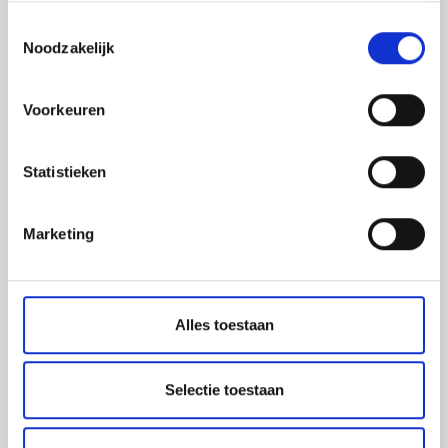
led-frames
Toestemmingsselectie
belettering
Noodzakelijk
beursstanden
xxl prints
Voorkeuren
raambestickering
gevelreclame
Statistieken
Marketing
Ambachtslaan 1005,
3990 Peer
Alles toestaan
Afhaling van je bestellingen mogelijk in de lockers van
Burocad:
Selectie toestaan
Corda Campus Hasselt, Gebouw 6