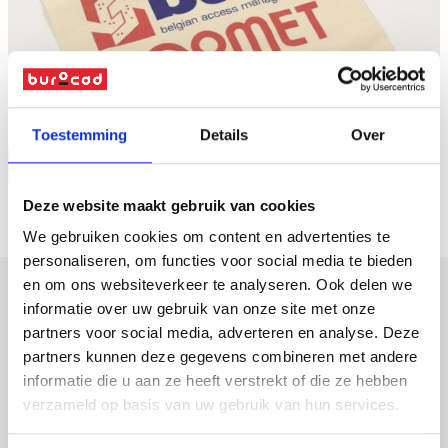
Naar overzicht
Toestemming
Details
Over
Vraag offerte
Deze website maakt gebruik van cookies
We gebruiken cookies om content en advertenties te
personaliseren, om functies voor social media te bieden
en om ons websiteverkeer te analyseren. Ook delen we
informatie over uw gebruik van onze site met onze
verpakkingen
partners voor social media, adverteren en analyse. Deze
partners kunnen deze gegevens combineren met andere
displays
informatie die u aan ze heeft verstrekt of die ze hebben
promotiemateriaal
verzameld op basis van uw gebruik van hun services.
led-frames