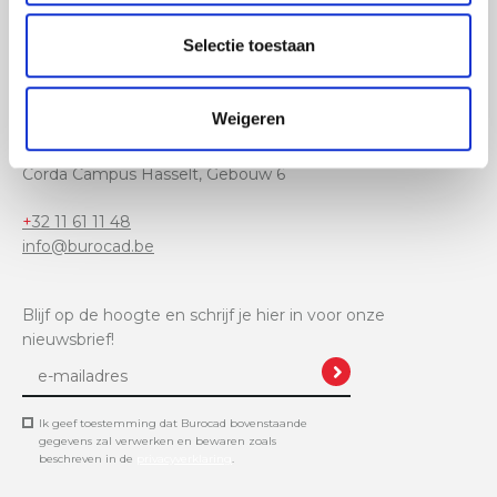
Selectie toestaan
Ambachtslaan 1005,
3990 Peer
Weigeren
Afhaling van je bestellingen mogelijk in de lockers van
Burocad:
Corda Campus Hasselt, Gebouw 6
+32 11 61 11 48
info@burocad.be
Blijf op de hoogte en schrijf je hier in voor onze
nieuwsbrief!
Ik geef toestemming dat Burocad bovenstaande
gegevens zal verwerken en bewaren zoals
beschreven in de
privacyverklaring
.