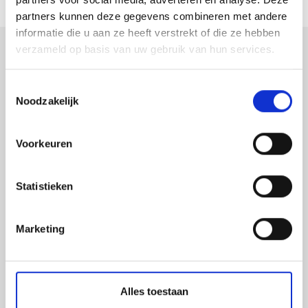
partners kunnen deze gegevens combineren met andere
informatie die u aan ze heeft verstrekt of die ze hebben
verzameld op basis van uw gebruik van hun services.
verpakkingen
Toestemmingsselectie
displays
Noodzakelijk
promotiemateriaal
led-frames
Voorkeuren
belettering
beursstanden
Statistieken
xxl prints
raambestickering
Marketing
gevelreclame
Alles toestaan