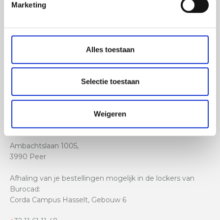
led-frames
Marketing
belettering
beursstanden
xxl prints
Alles toestaan
raambestickering
gevelreclame
Selectie toestaan
Weigeren
Ambachtslaan 1005,
3990 Peer
Afhaling van je bestellingen mogelijk in de lockers van
Burocad:
Corda Campus Hasselt, Gebouw 6