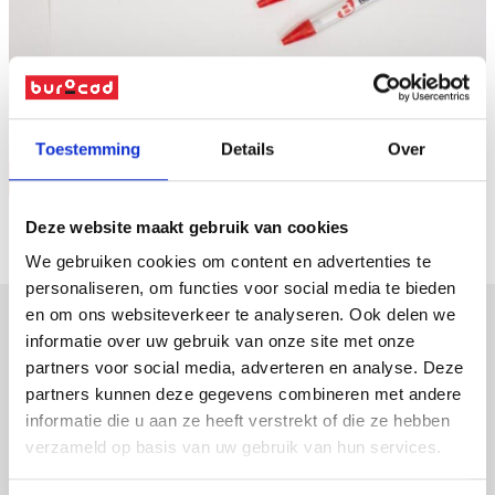
Naar overzicht
Toestemming
Details
Over
Vraag offerte
Deze website maakt gebruik van cookies
We gebruiken cookies om content en advertenties te
personaliseren, om functies voor social media te bieden
en om ons websiteverkeer te analyseren. Ook delen we
informatie over uw gebruik van onze site met onze
verpakkingen
partners voor social media, adverteren en analyse. Deze
partners kunnen deze gegevens combineren met andere
displays
informatie die u aan ze heeft verstrekt of die ze hebben
promotiemateriaal
verzameld op basis van uw gebruik van hun services.
led-frames