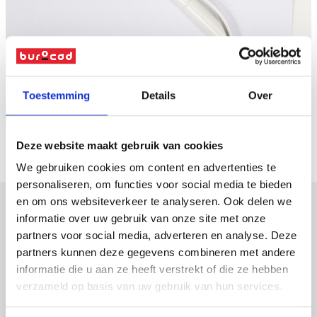
Naar overzicht
Toestemming
Details
Over
Vraag offerte
Deze website maakt gebruik van cookies
We gebruiken cookies om content en advertenties te
personaliseren, om functies voor social media te bieden
en om ons websiteverkeer te analyseren. Ook delen we
informatie over uw gebruik van onze site met onze
verpakkingen
partners voor social media, adverteren en analyse. Deze
partners kunnen deze gegevens combineren met andere
displays
informatie die u aan ze heeft verstrekt of die ze hebben
promotiemateriaal
verzameld op basis van uw gebruik van hun services.
led-frames