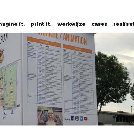
magine it
print it
werkwijze
cases
realisa