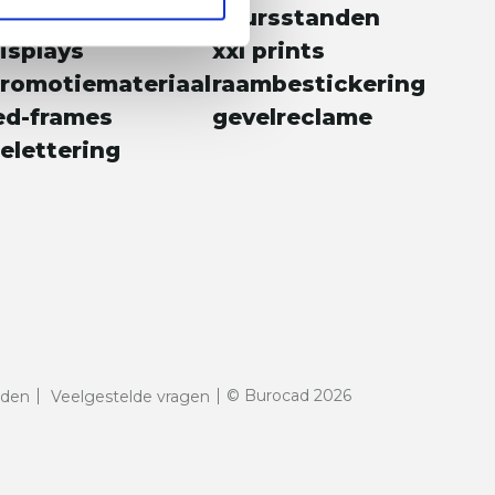
erpakkingen
beursstanden
isplays
xxl prints
romotiemateriaal
raambestickering
ed-frames
gevelreclame
elettering
© Burocad 2026
rden
Veelgestelde vragen