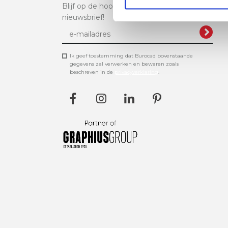
Blijf op de hoogte en schrijf je hier in voor onz
nieuwsbrief!
Ik geef toestemming dat Burocad bovenstaande
gegevens zal verwerken en bewaren zoals
beschreven in de
privacyverklaring
.