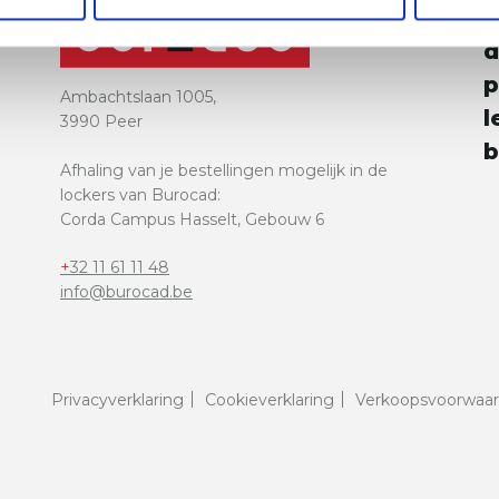
e
v
d
p
Ambachtslaan 1005,
l
3990 Peer
b
Afhaling van je bestellingen mogelijk in de
lockers van Burocad:
Corda Campus Hasselt, Gebouw 6
+32 11 61 11 48
info@burocad.be
Privacyverklaring
Cookieverklaring
Verkoopsvoorwaa