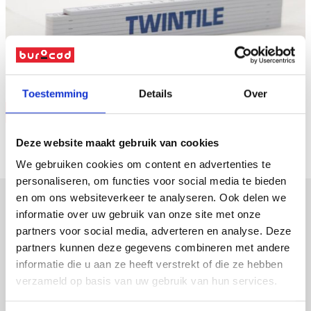
Naar overzicht
Toestemming
Details
Over
Vraag offerte
Deze website maakt gebruik van cookies
We gebruiken cookies om content en advertenties te
personaliseren, om functies voor social media te bieden
en om ons websiteverkeer te analyseren. Ook delen we
informatie over uw gebruik van onze site met onze
verpakkingen
partners voor social media, adverteren en analyse. Deze
partners kunnen deze gegevens combineren met andere
displays
informatie die u aan ze heeft verstrekt of die ze hebben
promotiemateriaal
verzameld op basis van uw gebruik van hun services.
led-frames