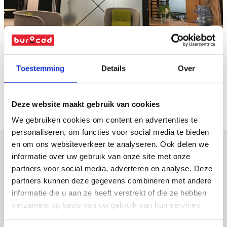
Naar overzicht
Toestemming
Details
Over
Vraag offerte
Deze website maakt gebruik van cookies
We gebruiken cookies om content en advertenties te
personaliseren, om functies voor social media te bieden
en om ons websiteverkeer te analyseren. Ook delen we
informatie over uw gebruik van onze site met onze
verpakkingen
partners voor social media, adverteren en analyse. Deze
partners kunnen deze gegevens combineren met andere
displays
informatie die u aan ze heeft verstrekt of die ze hebben
promotiemateriaal
verzameld op basis van uw gebruik van hun services.
led-frames