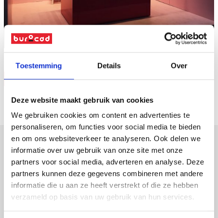
Naar overzicht
Toestemming
Details
Over
Vraag offerte
Deze website maakt gebruik van cookies
We gebruiken cookies om content en advertenties te
personaliseren, om functies voor social media te bieden
en om ons websiteverkeer te analyseren. Ook delen we
informatie over uw gebruik van onze site met onze
verpakkingen
partners voor social media, adverteren en analyse. Deze
partners kunnen deze gegevens combineren met andere
displays
informatie die u aan ze heeft verstrekt of die ze hebben
promotiemateriaal
verzameld op basis van uw gebruik van hun services.
led-frames