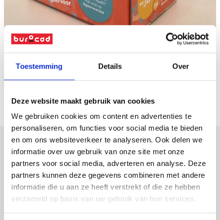
Naar overzicht
Toestemming
Details
Over
Vraag offerte
Deze website maakt gebruik van cookies
We gebruiken cookies om content en advertenties te
personaliseren, om functies voor social media te bieden
en om ons websiteverkeer te analyseren. Ook delen we
informatie over uw gebruik van onze site met onze
verpakkingen
partners voor social media, adverteren en analyse. Deze
partners kunnen deze gegevens combineren met andere
displays
informatie die u aan ze heeft verstrekt of die ze hebben
promotiemateriaal
verzameld op basis van uw gebruik van hun services.
led-frames