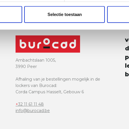
Selectie toestaan
e
v
d
p
Ambachtslaan 1005,
l
3990 Peer
b
Afhaling van je bestellingen mogelijk in de
lockers van Burocad:
Corda Campus Hasselt, Gebouw 6
+32 11 61 11 48
info@burocad.be