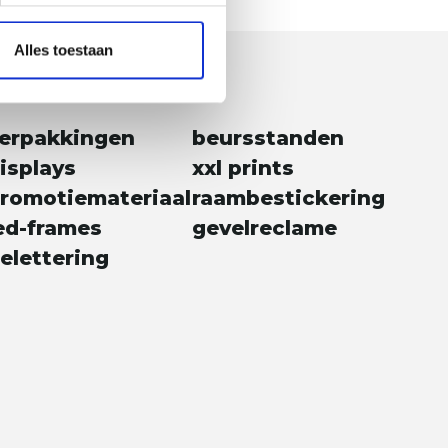
Alles toestaan
erpakkingen
beursstanden
isplays
xxl prints
romotiemateriaal
raambestickering
ed-frames
gevelreclame
elettering