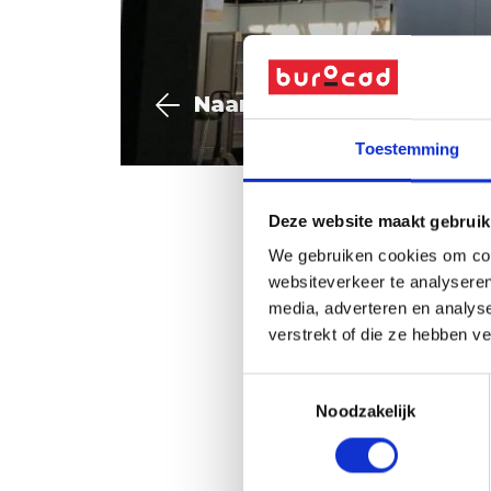
Naar overzicht
Toestemming
Deze website maakt gebruik
We gebruiken cookies om cont
websiteverkeer te analyseren
media, adverteren en analys
“De Mastodont” – 3 
verstrekt of die ze hebben v
Toestemmingsselectie
Noodzakelijk
Vraag offerte