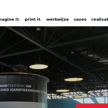
magine it
print it
werkwijze
cases
realisa