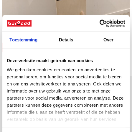
Naar overzicht
Toestemming
Details
Over
Vraag offerte
Deze website maakt gebruik van cookies
We gebruiken cookies om content en advertenties te
personaliseren, om functies voor social media te bieden
en om ons websiteverkeer te analyseren. Ook delen we
informatie over uw gebruik van onze site met onze
verpakkingen
partners voor social media, adverteren en analyse. Deze
partners kunnen deze gegevens combineren met andere
displays
informatie die u aan ze heeft verstrekt of die ze hebben
promotiemateriaal
verzameld op basis van uw gebruik van hun services.
led-frames