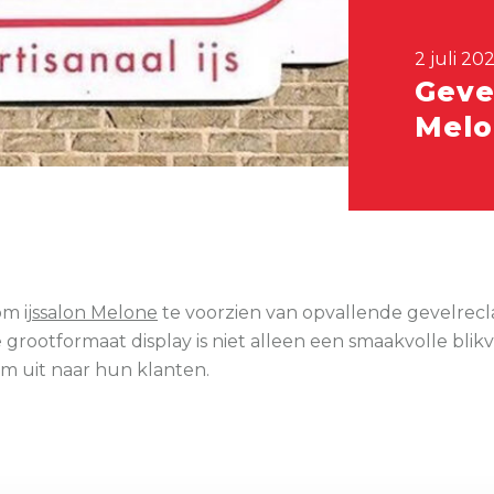
2 juli 20
Geve
Melo
 om
ijssalon Melone
te voorzien van opvallende gevelrecl
grootformaat display is niet alleen een smaakvolle blikv
 uit naar hun klanten.