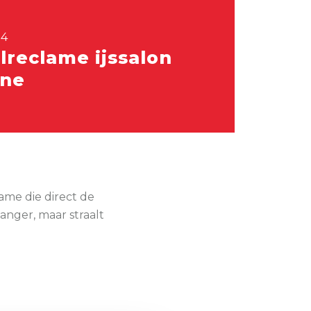
24
lreclame ijssalon
ne
ame die direct de
anger, maar straalt