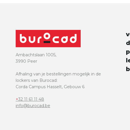
e
v
d
p
Ambachtslaan 1005,
l
3990 Peer
b
Afhaling van je bestellingen mogelijk in de
lockers van Burocad:
Corda Campus Hasselt, Gebouw 6
+32 11 61 11 48
info@burocad.be