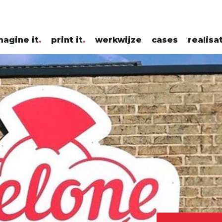
magine it
print it
werkwijze
cases
realisa