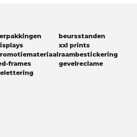
erpakkingen
beursstanden
isplays
xxl prints
romotiemateriaal
raambestickering
ed-frames
gevelreclame
elettering