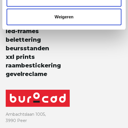
verpakkingen
displays
Weigeren
promotiemateriaal
led-frames
belettering
beursstanden
xxl prints
raambestickering
gevelreclame
Ambachtslaan 1005,
3990 Peer