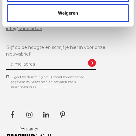
Burocad:
Corda Campus Hasselt, Gebouw 6
Weigeren
+32 11 61 11 48
info@burocad.be
Blijf op de hoogte en schrijf je hier in voor onze
nieuwsbrief!
Ik geef toestemming dat Burocad bovenstaande
gegevens zal verwerken en bewaren zoals
beschreven in de
privacyverklaring
.