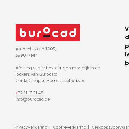
e
v
d
p
Ambachtslaan 1005,
l
3990 Peer
b
Afhaling van je bestellingen mogelijk in de
lockers van Burocad:
Corda Campus Hasselt, Gebouw 6
+32 11 61 11 48
info@burocad.be
Privacyverklaring
Cookieverklaring
Verkoopsvoorwaa