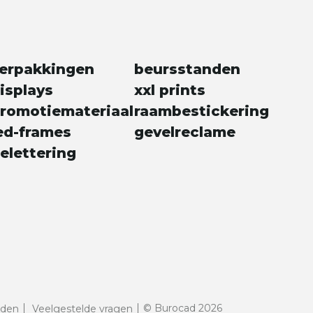
erpakkingen
beursstanden
isplays
xxl prints
romotiemateriaal
raambestickering
ed-frames
gevelreclame
elettering
© Burocad 2026
rden
Veelgestelde vragen