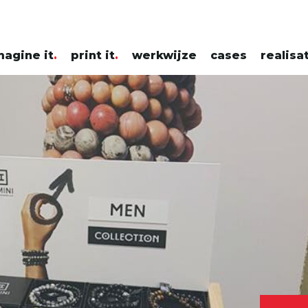
magine it
print it
werkwijze
cases
realisa