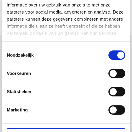
informatie over uw gebruik van onze site met onze
Vraag offerte
partners voor social media, adverteren en analyse. Deze
partners kunnen deze gegevens combineren met andere
informatie die u aan ze heeft verstrekt of die ze hebben
verzameld op basis van uw gebruik van hun services.
Toestemmingsselectie
Noodzakelijk
verpakkingen
displays
Voorkeuren
promotiemateriaal
led-frames
Statistieken
belettering
beursstanden
xxl prints
Marketing
raambestickering
gevelreclame