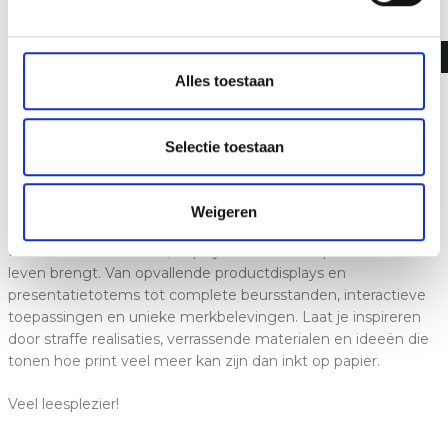
beursstande
Alles toestaan
& displays
Selectie toestaan
Print heeft de kracht om mensen te doen stilstaan. Om een
merk tastbaar te maken. Om een idee om te zetten in een
Weigeren
echte belevenis. In deze printspiratiegids ontdek je hoe
Burocad beursstanden, displays en creatieve presentaties tot
leven brengt. Van opvallende productdisplays en
presentatietotems tot complete beursstanden, interactieve
toepassingen en unieke merkbelevingen. Laat je inspireren
door straffe realisaties, verrassende materialen en ideeën die
tonen hoe print veel meer kan zijn dan inkt op papier.
Veel leesplezier!