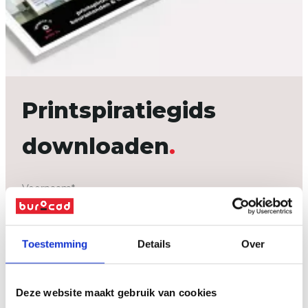
Printspiratiegids
downloaden
Voornaam
*
Naam
*
Toestemming
Details
Over
Bedrijf
Deze website maakt gebruik van cookies