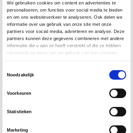
We gebruiken cookies om content en advertenties te
personaliseren, om functies voor social media te bieden
E-mail
*
en om ons websiteverkeer te analyseren. Ook delen we
informatie over uw gebruik van onze site met onze
partners voor social media, adverteren en analyse. Deze
Ik wil deze printspiratiegids graag ook geprint
partners kunnen deze gegevens combineren met andere
ontvangen
*
informatie die u aan ze heeft verstrekt of die ze hebben
Neen, digitaal is voldoende
Ja, graag digitaal en geprint
verzameld op basis van uw gebruik van hun services.
Ik geef toestemming dat Burocad bovenstaande gegevens zal
Toestemmingsselectie
verwerken en bewaren zoals beschreven in de
privacyverklaring
.
Noodzakelijk
verzenden
Voorkeuren
Printspiratie
Statistieken
voor
Marketing