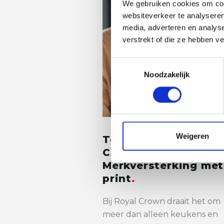
We gebruiken cookies om cont
websiteverkeer te analyseren
media, adverteren en analys
verstrekt of die ze hebben v
Toestemmingsselectie
Noodzakelijk
Weigeren
Testimonial met Roy
Crown:
Merkversterking met
print
Bij Royal Crown draait het om
meer dan alleen keukens en