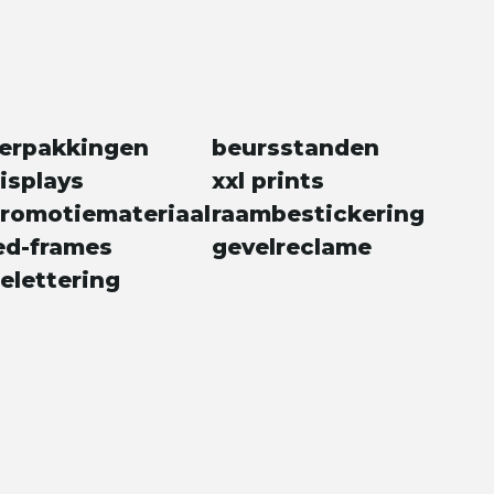
erpakkingen
beursstanden
isplays
xxl prints
romotiemateriaal
raambestickering
ed-frames
gevelreclame
elettering