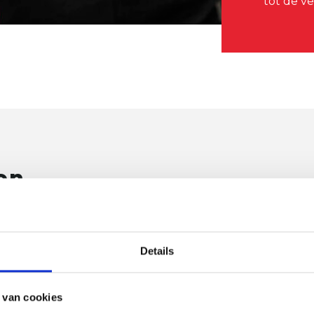
tot de ve
en
s
Details
 van cookies