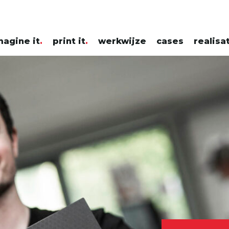
magine it
print it
werkwijze
cases
realisa