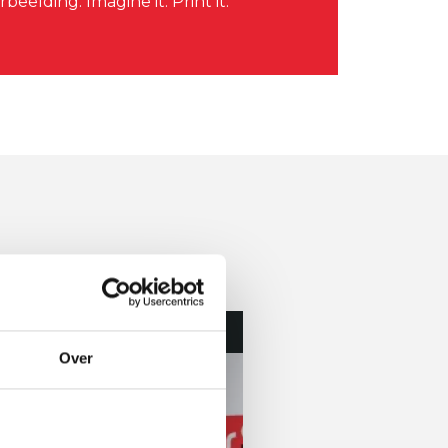
rbeelding. Imagine it. Print it.
alle blogs
Over