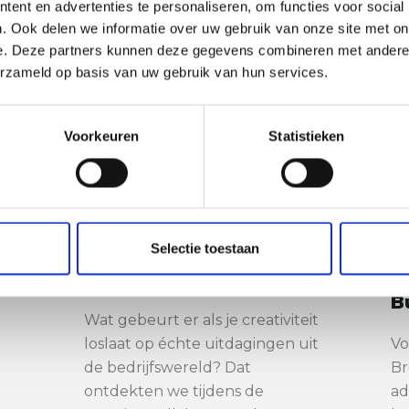
ent en advertenties te personaliseren, om functies voor social
. Ook delen we informatie over uw gebruik van onze site met on
e. Deze partners kunnen deze gegevens combineren met andere i
erzameld op basis van uw gebruik van hun services.
Voorkeuren
Statistieken
Selectie toestaan
al
creativiteit als motor
B
voor innovatie
g
B
Wat gebeurt er als je creativiteit
loslaat op échte uitdagingen uit
Vo
de bedrijfswereld? Dat
Br
ontdekten we tijdens de
ad