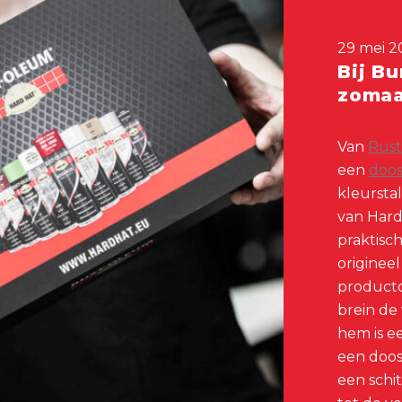
29 mei 2
Bij Bu
zomaa
Van
Rus
een
doo
kleursta
van Hard 
praktisc
origineel
productde
brein de 
hem is e
een doos
een schi