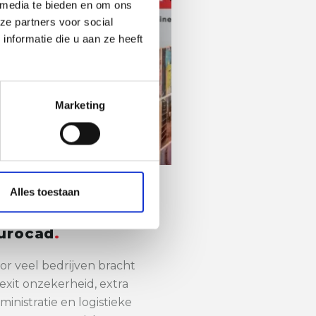
 media te bieden en om ons
ze partners voor social
nformatie die u aan ze heeft
Marketing
Alles toestaan
rexit als
roeiversneller voor
urocad
or veel bedrijven bracht
exit onzekerheid, extra
ministratie en logistieke