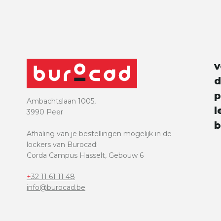
e
v
d
p
Ambachtslaan 1005,
l
3990 Peer
b
Afhaling van je bestellingen mogelijk in de
lockers van Burocad:
Corda Campus Hasselt, Gebouw 6
+32 11 61 11 48
info@burocad.be