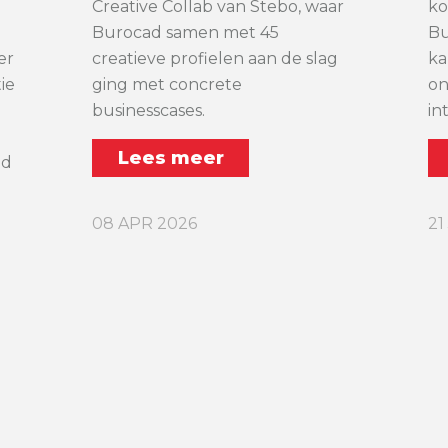
Creative Collab van Stebo, waar
ko
Burocad samen met 45
Bu
er
creatieve profielen aan de slag
ka
ie
ging met concrete
on
businesscases.
in
Lees meer
ad
08 APR 2026
21