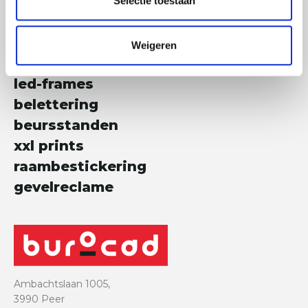
Selectie toestaan
verpakkingen
displays
Weigeren
promotiemateriaal
led-frames
belettering
beursstanden
xxl prints
raambestickering
gevelreclame
Ambachtslaan 1005,
3990 Peer