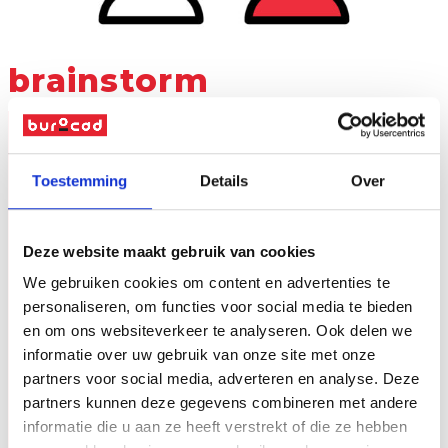
brainstorm
Bij Burocad begint elk project met een
Toestemming
Details
Over
gesprek waarin jouw ideeën en
doelstellingen centraal staan. Of je nu een
opvallende beursstand, creatieve
verpakking of grootschalige signalisatie
Deze website maakt gebruik van cookies
plant: wij luisteren zorgvuldig en denken
We gebruiken cookies om content en advertenties te
actief met je mee. Op basis van je briefing
personaliseren, om functies voor social media te bieden
stellen we de juiste materialen,
en om ons websiteverkeer te analyseren. Ook delen we
toepassingen en afwerkingen voor. Zo start
informatie over uw gebruik van onze site met onze
het traject met een heldere visie en een
partners voor social media, adverteren en analyse. Deze
sterk fundament voor een
printoplossing op
partners kunnen deze gegevens combineren met andere
maat
.
informatie die u aan ze heeft verstrekt of die ze hebben