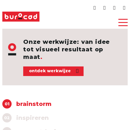
Onze werkwijze: van idee
tot visueel resultaat op
maat
ontdek werkwijze
brainstorm
01
inspireren
02