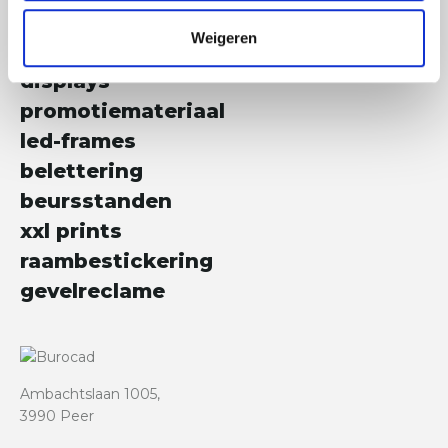
Weigeren
verpakkingen
displays
promotiemateriaal
led-frames
belettering
beursstanden
xxl prints
raambestickering
gevelreclame
Ambachtslaan 1005,
3990 Peer