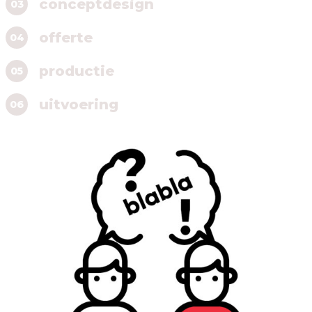
conceptdesign
03
offerte
04
productie
05
uitvoering
06