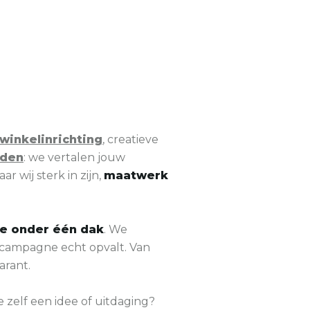
winkelinrichting
, creatieve
nden
: we vertalen jouw
r wij sterk in zijn,
maatwerk
tie onder één dak
. We
campagne echt opvalt. Van
arant.
e zelf een idee of uitdaging?