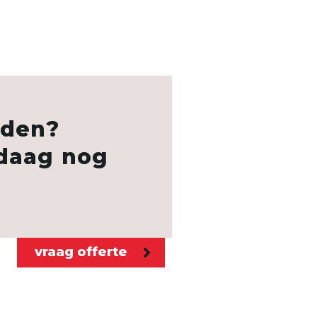
rden?
ndaag nog
vraag offerte