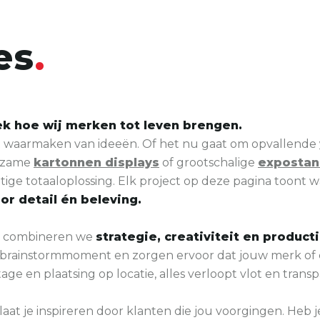
es
ek hoe wij merken tot leven brengen.
het waarmaken van ideeën. Of het nu gaat om opvallende
rzame
kartonnen displays
of grootschalige
exposta
ige totaaloplossing. Elk project op deze pagina toont waa
oor detail én beleving.
ng combineren we
strategie, creativiteit en produc
 brainstormmoment en zorgen ervoor dat jouw merk of 
e en plaatsing op locatie, alles verloopt vlot en transp
 laat je inspireren door klanten die jou voorgingen. Heb j