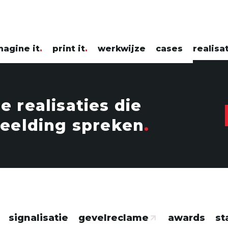
magine it
print it
werkwijze
cases
realisa
 realisaties die
beelding spreken
signalisatie
gevelreclame
awards
st