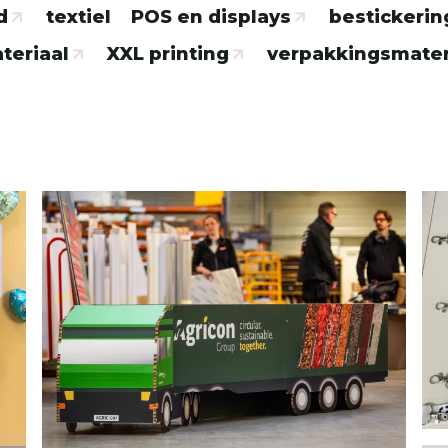
d
textiel
POS en displays
bestickerin
eriaal
XXL printing
verpakkingsmater