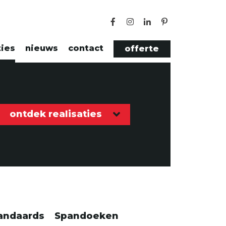
ties
nieuws
contact
offerte
ontdek realisaties
andaards
Spandoeken