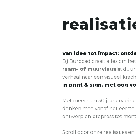
realisati
Van idee tot impact: ontd
Bij Burocad draait alles om 
raam- of muurvisuals
, duu
verhaal naar een visueel kracht
in print & sign, met oog v
Met meer dan 30 jaar ervari
denken mee vanaf het eerste
ontwerp en prepress tot montag
Scroll door onze realisaties en