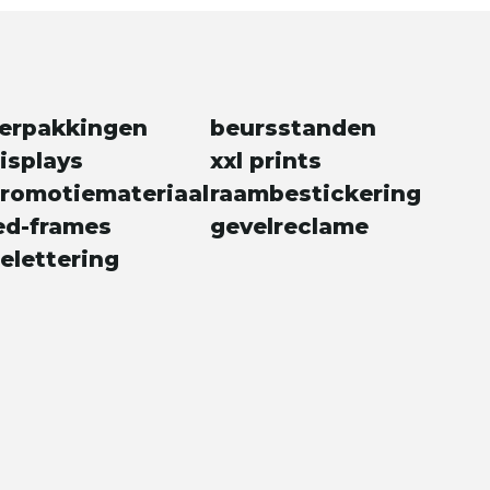
erpakkingen
beursstanden
isplays
xxl prints
romotiemateriaal
raambestickering
ed-frames
gevelreclame
elettering