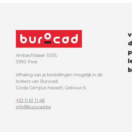
e
v
d
p
Ambachtslaan 1005,
l
3990 Peer
b
Afhaling van je bestellingen mogelijk in de
lockers van Burocad:
Corda Campus Hasselt, Gebouw 6
+32 11 61 11 48
info@burocad.be