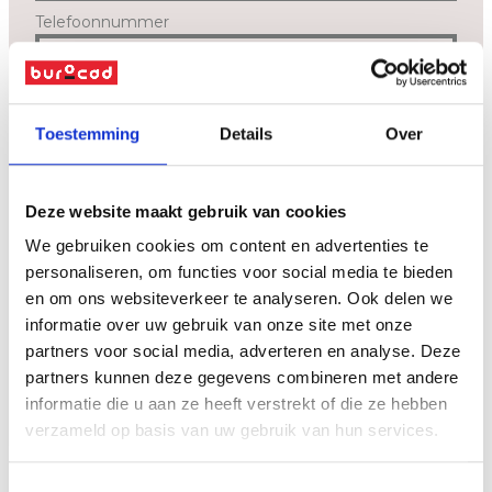
Telefoonnummer
Bericht
*
Toestemming
Details
Over
Deze website maakt gebruik van cookies
We gebruiken cookies om content en advertenties te
personaliseren, om functies voor social media te bieden
en om ons websiteverkeer te analyseren. Ook delen we
informatie over uw gebruik van onze site met onze
partners voor social media, adverteren en analyse. Deze
Ik geef toestemming dat Burocad bovenstaande gegevens zal
partners kunnen deze gegevens combineren met andere
verwerken en bewaren zoals beschreven in de
privacyverklaring
.
informatie die u aan ze heeft verstrekt of die ze hebben
verzameld op basis van uw gebruik van hun services.
verzenden
Toestemmingsselectie