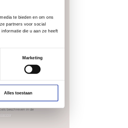
ummer
 media te bieden en om ons
ze partners voor social
nformatie die u aan ze heeft
Marketing
Alles toestaan
estemming dat Burocad
de gegevens zal verwerken en
als beschreven in de
klaring
.