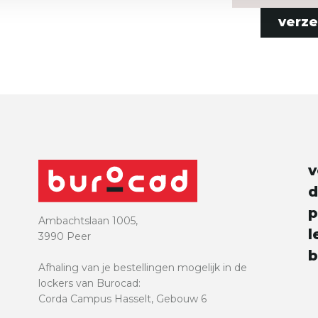
verz
e
v
d
p
Ambachtslaan 1005,
l
3990 Peer
b
Afhaling van je bestellingen mogelijk in de
lockers van Burocad:
Corda Campus Hasselt, Gebouw 6