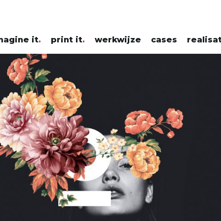
magine it
print it
werkwijze
cases
realisa