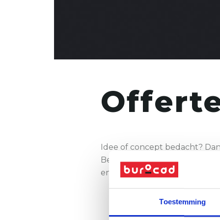
Offert
Idee of concept bedacht? Dan 
Benieuwd naar het kostenplaat
en we zorgen voor een aange
Toestemming