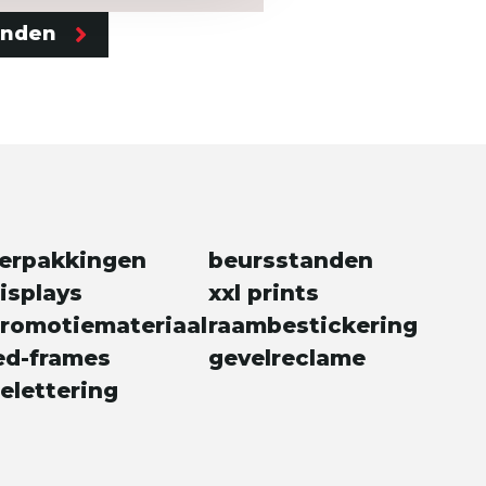
enden
erpakkingen
beursstanden
isplays
xxl prints
romotiemateriaal
raambestickering
ed-frames
gevelreclame
elettering