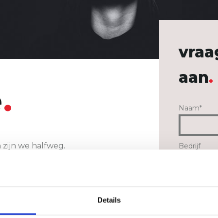
vraa
aan
e
Naam
*
zijn we halfweg.
Bedrijf
je? Vraag je offerte aan
paste budgettering.
E-mail
*
Details