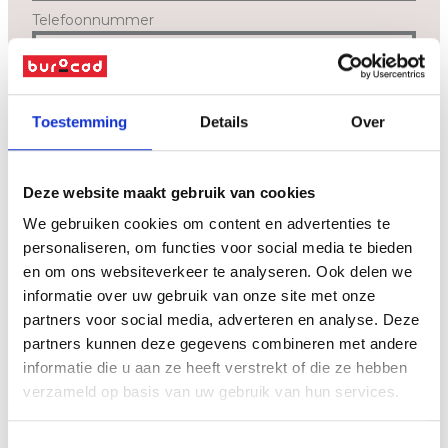
Telefoonnummer
Bericht
*
Toestemming
Details
Over
Deze website maakt gebruik van cookies
We gebruiken cookies om content en advertenties te
personaliseren, om functies voor social media te bieden
en om ons websiteverkeer te analyseren. Ook delen we
informatie over uw gebruik van onze site met onze
partners voor social media, adverteren en analyse. Deze
Ik geef toestemming dat Burocad bovenstaande gegevens zal
partners kunnen deze gegevens combineren met andere
verwerken en bewaren zoals beschreven in de
privacyverklaring
.
informatie die u aan ze heeft verstrekt of die ze hebben
verzameld op basis van uw gebruik van hun services.
verzenden
Toestemmingsselectie