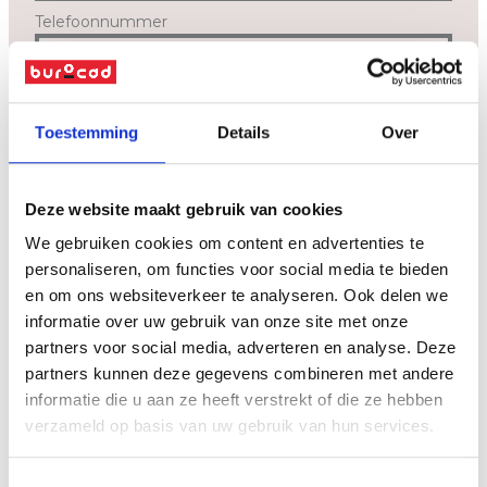
Telefoonnummer
Bericht
*
Toestemming
Details
Over
Deze website maakt gebruik van cookies
We gebruiken cookies om content en advertenties te
personaliseren, om functies voor social media te bieden
en om ons websiteverkeer te analyseren. Ook delen we
informatie over uw gebruik van onze site met onze
partners voor social media, adverteren en analyse. Deze
Ik geef toestemming dat Burocad bovenstaande gegevens zal
partners kunnen deze gegevens combineren met andere
verwerken en bewaren zoals beschreven in de
privacyverklaring
.
informatie die u aan ze heeft verstrekt of die ze hebben
verzameld op basis van uw gebruik van hun services.
verzenden
Toestemmingsselectie