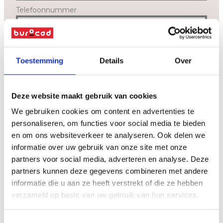
Telefoonnummer
Bericht
*
Toestemming
Details
Over
Deze website maakt gebruik van cookies
We gebruiken cookies om content en advertenties te
personaliseren, om functies voor social media te bieden
en om ons websiteverkeer te analyseren. Ook delen we
informatie over uw gebruik van onze site met onze
partners voor social media, adverteren en analyse. Deze
Ik geef toestemming dat Burocad bovenstaande gegevens zal
partners kunnen deze gegevens combineren met andere
verwerken en bewaren zoals beschreven in de
privacyverklaring
.
informatie die u aan ze heeft verstrekt of die ze hebben
verzameld op basis van uw gebruik van hun services.
verzenden
Toestemmingsselectie