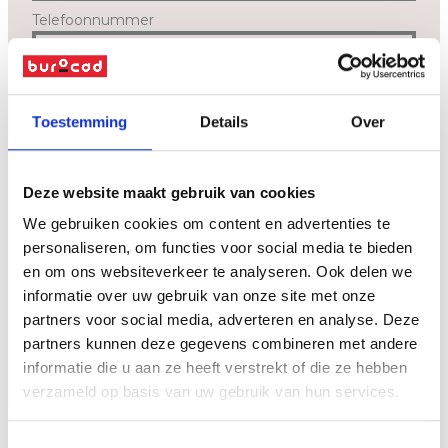
Telefoonnummer
Bericht
*
Toestemming
Details
Over
Deze website maakt gebruik van cookies
We gebruiken cookies om content en advertenties te
personaliseren, om functies voor social media te bieden
en om ons websiteverkeer te analyseren. Ook delen we
informatie over uw gebruik van onze site met onze
partners voor social media, adverteren en analyse. Deze
Ik geef toestemming dat Burocad bovenstaande gegevens zal
partners kunnen deze gegevens combineren met andere
verwerken en bewaren zoals beschreven in de
privacyverklaring
.
informatie die u aan ze heeft verstrekt of die ze hebben
verzameld op basis van uw gebruik van hun services.
verzenden
Toestemmingsselectie