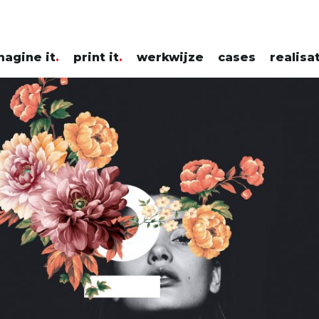
magine it
print it
werkwijze
cases
realisa