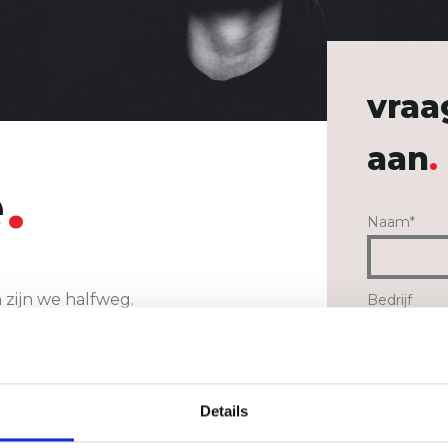
vraa
aan
e
Naam
*
zijn we halfweg.
Bedrijf
je? Vraag je offerte aan
paste budgettering.
E-mail
*
Details