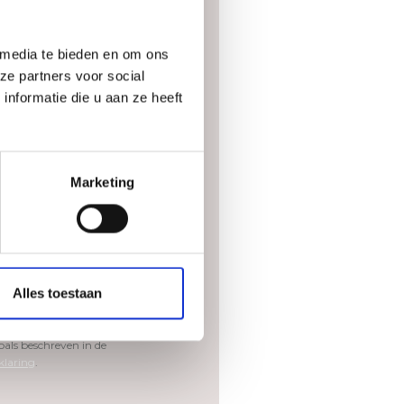
ummer
 media te bieden en om ons
ze partners voor social
nformatie die u aan ze heeft
Marketing
Alles toestaan
estemming dat Burocad
de gegevens zal verwerken en
als beschreven in de
klaring
.