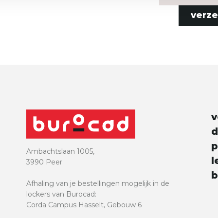
verz
e
v
d
p
Ambachtslaan 1005,
l
3990 Peer
b
Afhaling van je bestellingen mogelijk in de
lockers van Burocad:
Corda Campus Hasselt, Gebouw 6