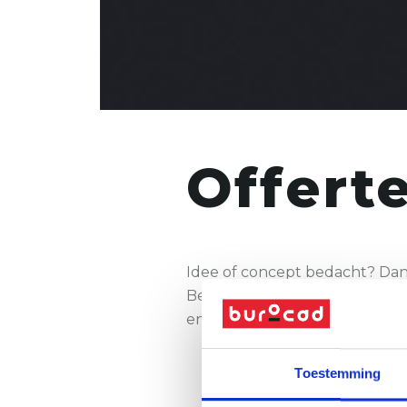
Offert
Idee of concept bedacht? Dan 
Benieuwd naar het kostenplaat
en we zorgen voor een aange
Toestemming