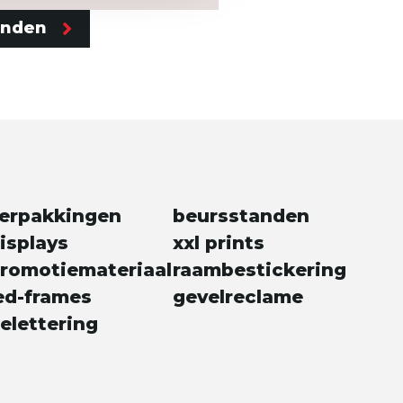
enden
erpakkingen
beursstanden
isplays
xxl prints
romotiemateriaal
raambestickering
ed-frames
gevelreclame
elettering