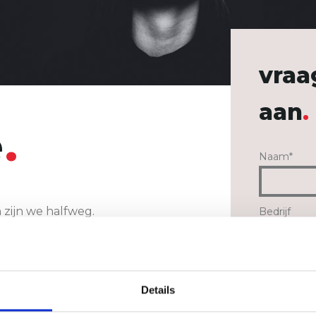
vraa
aan
e
Naam
*
zijn we halfweg.
Bedrijf
je? Vraag je offerte aan
paste budgettering.
E-mail
*
Details