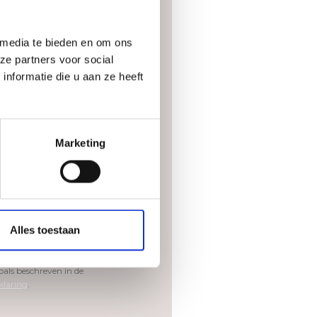
ummer
 media te bieden en om ons
ze partners voor social
nformatie die u aan ze heeft
Marketing
Alles toestaan
estemming dat Burocad
de gegevens zal verwerken en
als beschreven in de
klaring
.