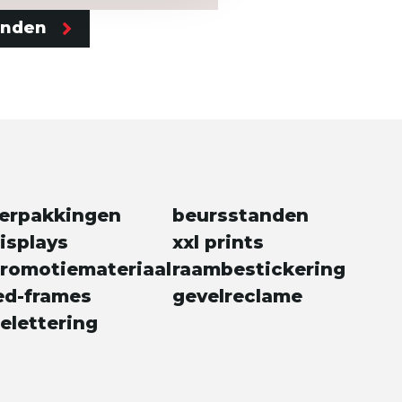
enden
erpakkingen
beursstanden
isplays
xxl prints
romotiemateriaal
raambestickering
ed-frames
gevelreclame
elettering