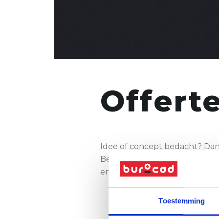
Offert
Idee of concept bedacht? Dan 
Benieuwd naar het kostenplaat
en we zorgen voor een aange
Toestemming