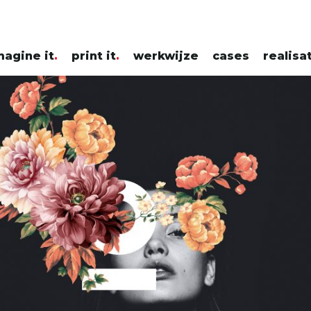
magine it
print it
werkwijze
cases
realisa