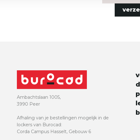
verz
e
v
d
p
Ambachtslaan 1005,
l
3990 Peer
b
Afhaling van je bestellingen mogelijk in de
lockers van Burocad:
Corda Campus Hasselt, Gebouw 6